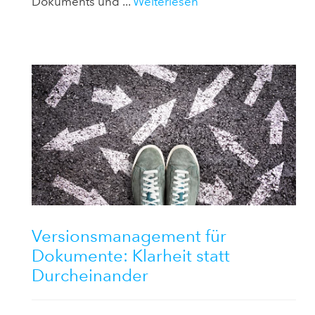
Dokuments und ...
Weiterlesen
Versionsmanagement für
Dokumente: Klarheit statt
Durcheinander