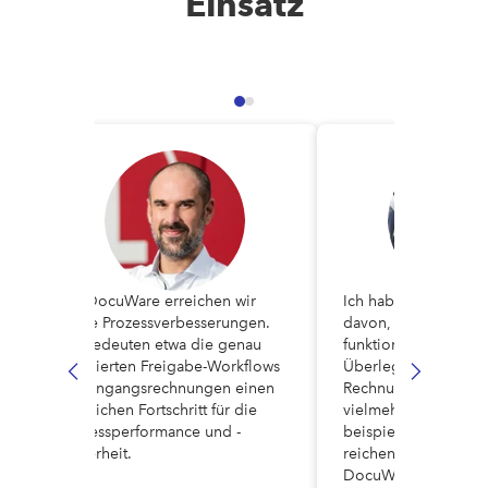
Einsatz
Mit DocuWare erreichen wir
Ich habe eine klare 
echte Prozessverbesserungen.
davon, wie eine effe
So bedeuten etwa die genau
funktioniert: Sie soll
definierten Freigabe-Workflows
Überlegung erforder
für Eingangsrechnungen einen
Rechnung zugeordne
e
deutlichen Fortschritt für die
vielmehr sollte ein S
Prozessperformance und -
beispielsweise ‚Sägeb
sicherheit.
reichen. Die Suchfu
DocuWare hat Google