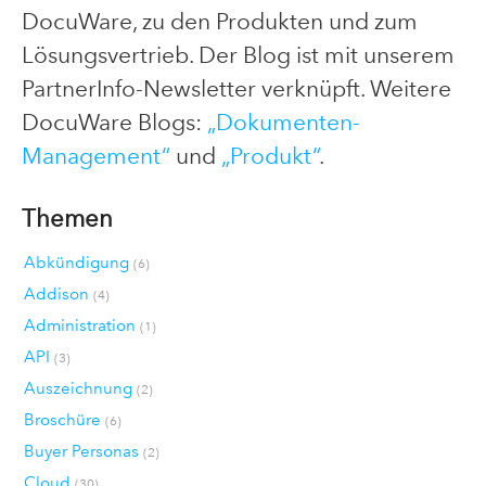
DocuWare, zu den Produkten und zum
Lösungsvertrieb. Der Blog ist mit unserem
PartnerInfo-Newsletter verknüpft. Weitere
DocuWare Blogs:
„Dokumenten-
Management“
und
„Produkt“
.
Themen
Abkündigung
(6)
Addison
(4)
Administration
(1)
API
(3)
Auszeichnung
(2)
Broschüre
(6)
Buyer Personas
(2)
Cloud
(30)