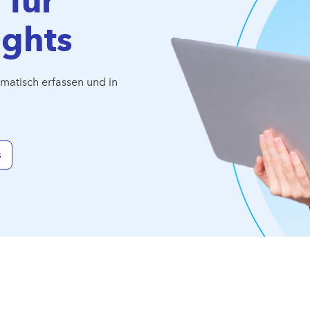
 für
ights
matisch erfassen und in
s