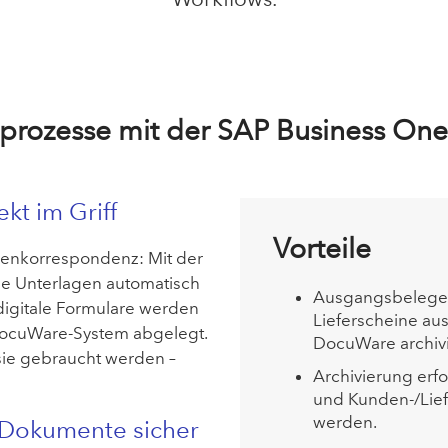
rozesse mit der SAP Business One
t im Griff
Vorteile
enkorrespondenz: Mit der
le Unterlagen automatisch
Ausgangsbelege w
 digitale Formulare werden
Lieferscheine au
m DocuWare-System abgelegt.
DocuWare archivi
 sie gebraucht werden –
Archivierung erf
und Kunden-/Lief
werden.
Dokumente sicher