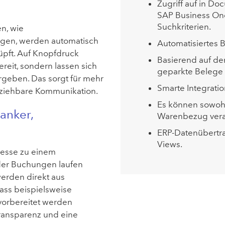
Zugriff auf in D
SAP Business On
Suchkriterien.
n, wie
gen, werden automatisch
Automatisiertes 
üpft. Auf Knopfdruck
Basierend auf d
ereit, sondern lassen sich
geparkte Belege
ergeben. Das sorgt für mehr
Smarte Integrat
llziehbare Kommunikation.
Es können sowohl
anker,
Warenbezug vera
ERP-Datenübertra
Views.
zesse zu einem
der Buchungen laufen
erden direkt aus
ss beispielsweise
orbereitet werden
Transparenz und eine