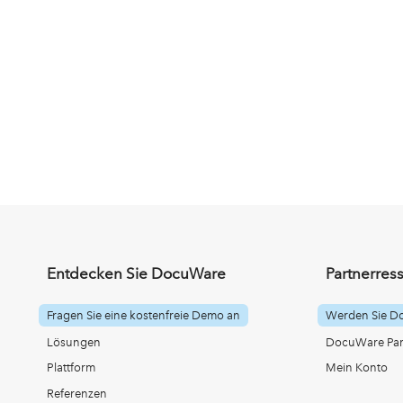
Entdecken Sie DocuWare
Partnerres
Fragen Sie eine kostenfreie Demo an
Werden Sie D
Lösungen
DocuWare Part
Plattform
Mein Konto
Referenzen