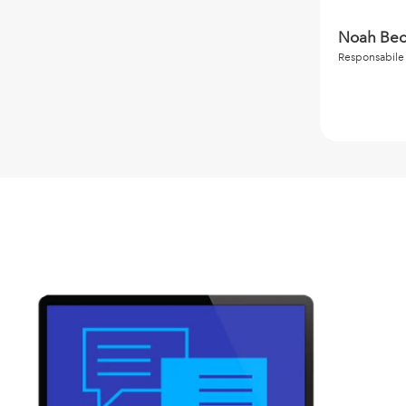
Noah Becc
Responsabile