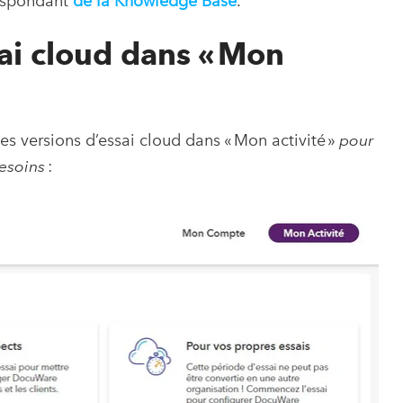
rrespondant
de la Knowledge Base
.
sai cloud dans « Mon
 versions d’essai cloud dans « Mon activité »
pour
esoins
: