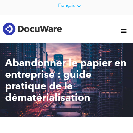
Français
Abandonner le papier en
entreprise : guide
pratique de la
dématérialisation