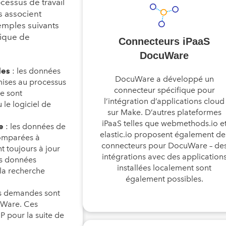
cessus de travail
ls associent
xemples suivants
tique de
Connecteurs iPaaS
DocuWare
les
: les données
DocuWare a développé un
mises au processus
connecteur spécifique pour
e sont
l’intégration d’applications cloud
le logiciel de
sur Make. D’autres plateformes
iPaaS telles que webmethods.io e
e
: les données de
elastic.io proposent également de
comparées à
connecteurs pour DocuWare – de
 toujours à jour
intégrations avec des application
es données
installées localement sont
 la recherche
également possibles.
es demandes sont
cuWare. Ces
P pour la suite de