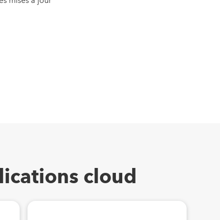
es mises à jour
ications cloud