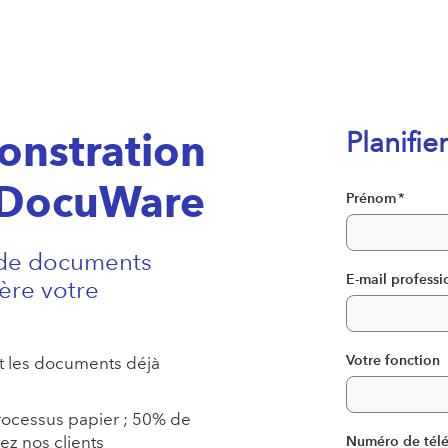
onstration
Planifi
D DocuWare
Prénom
*
e de documents
E-mail professi
ère votre
Votre fonction
et les documents déjà
processus papier ; 50% de
z nos clients
Numéro de tél