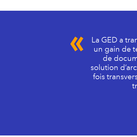
La GED a tran
un gain de t
de docume
solution d’ar
fois transver
t