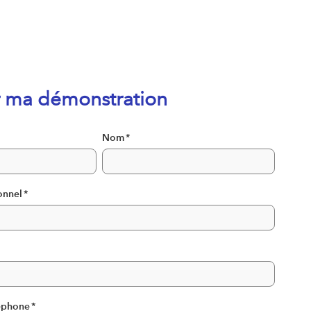
er ma démonstration
Nom
*
onnel
*
éphone
*