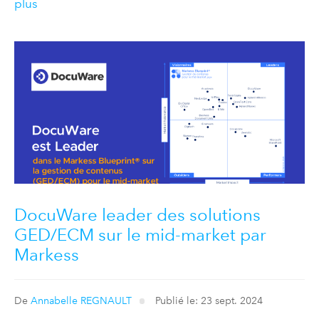
plus
DocuWare leader des solutions
GED/ECM sur le mid-market par
Markess
De
Annabelle REGNAULT
Publié le: 23 sept. 2024