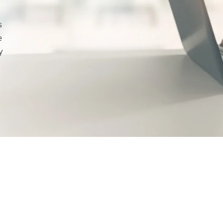
s
e
y