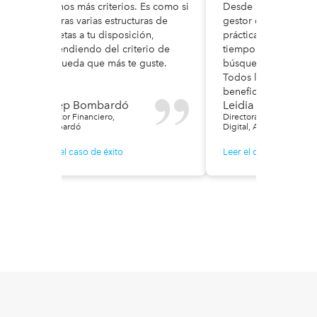
muchos más criterios. Es como si
Desde la introducci
tuvieras varias estructuras de
gestor documental,
carpetas a tu disposición,
prácticamente ya no
dependiendo del criterio de
tiempo en el archivo
búsqueda que más te guste.
búsqueda de docum
Todos los departame
benefician de ello.
Josep Bombardó
Leidia Martel Mo
Director Financiero,
Directora IT y Transform
Bombardó
Digital, Ahembo
Leer el caso de éxito
Leer el caso de éxito