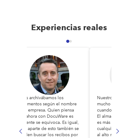
complejidad de tus requisitos de gestión de contenido
empresarial.
Experiencias reales
n
Antes archivábamos los
Nuestros procesos di
documentos según el nombre
mucho más seguros 
de la empresa. Quien piensa
cuando aún usábamo
que ahora con DocuWare es
El almacenamiento e
diferente se equivoca. Es igual,
es más rápido y efic
pero aparte de esto también se
cualquier archivo fí
pueden buscar los recibos por
al alto nivel de auto