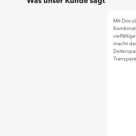
Was unser Kunde sagt
Mit DocuW
Kombinati
vielfältig
macht das
Zeiterspa
Transpare