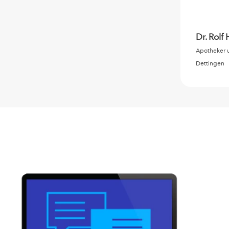
Dr. Rolf
Apotheker u
Dettingen