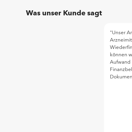
Was unser Kunde sagt
"Unser Ar
Arzneimit
Wiederfin
können wi
Aufwand e
Finanzbeh
Dokumenta