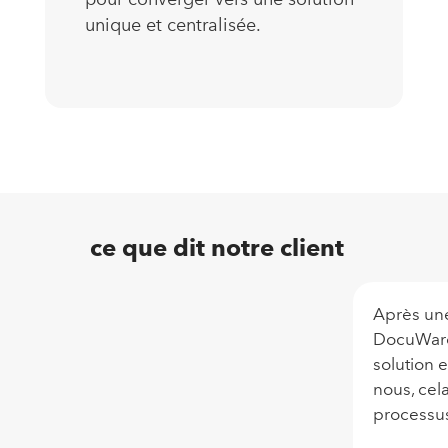
unique et centralisée.
ce que dit notre client
Après un
DocuWare,
solution 
nous, cel
processus