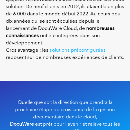
solution. De neuf clients en 2012, ils étaient bien plus
de 6 000 dans le monde début 2022. Au cours des
dix années qui se sont écoulées depuis le
lancement de DocuWare Cloud, de
nombreuses
connaissances
ont été intégrées dans son
développement.
Gros avantage : les
solutions préconfigurées
reposent sur de nombreuses expériences de clients.
Quelle que soit la direction que prendra la
prochaine étape de croissance de la gestion
documentaire dans le cloud,
DocuWare
est prêt pour l'avenir et relève tous les