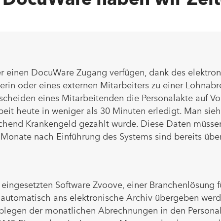
über einen DocuWare Zugang verfügen, dank des elektron
terin oder eines externen Mitarbeiters zu einer Lohna
cheiden eines Mitarbeitenden die Personalakte auf Vol
beit heute in weniger als 30 Minuten erledigt. Man sieht
hend Krankengeld gezahlt wurde. Diese Daten müssen b
t Monate nach Einführung des Systems sind bereits über
gesetzten Software Zvoove, einer Branchenlösung für P
n automatisch ans elektronische Archiv übergeben wer
s Ablegen der monatlichen Abrechnungen in den Persona