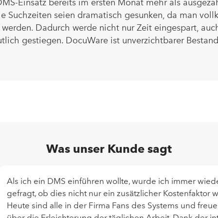
DMS-Einsatz bereits im ersten Monat mehr als ausgeza
Die Suchzeiten seien dramatisch gesunken, da man voll
 werden. Dadurch werde nicht nur Zeit eingespart, au
utlich gestiegen. DocuWare ist unverzichtbarer Bestand
Was unser Kunde sagt
Als ich ein DMS einführen wollte, wurde ich immer wied
gefragt, ob dies nicht nur ein zusätzlicher Kostenfaktor w
Heute sind alle in der Firma Fans des Systems und freue
über die Erleichterung der täglichen Arbeit. Dank der int