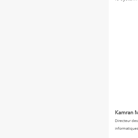
Kamran 
Directeur de
informatique