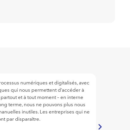
ocessus numériques et digitalisés, avec
Le porta
ques qui nous permettent d’accéder à
suivi d
, partout et à tout moment – en interne
sinistre
ong terme, nous ne pouvons plus nous
station
nuelles inutiles. Les entreprises qui ne
ont par disparaître.