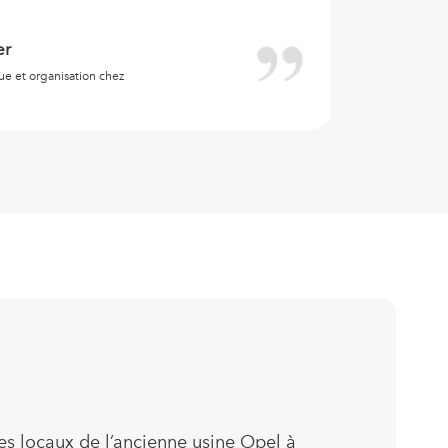
er
J
e et organisation chez
Re
Sp
es locaux de l’ancienne usine Opel à