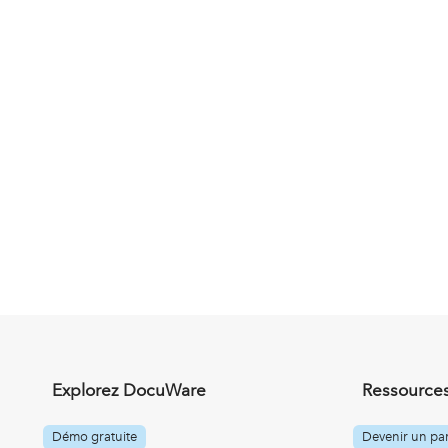
Explorez DocuWare
Ressources
Démo gratuite
Devenir un par