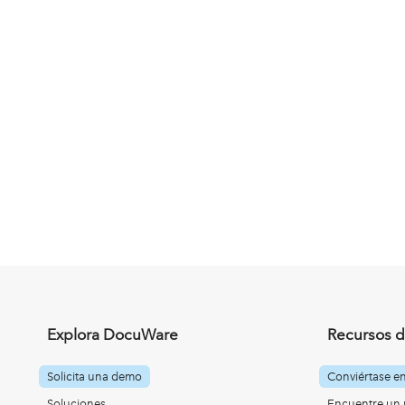
Explora DocuWare
Recursos d
Solicita una demo
Conviértase e
Soluciones
Encuentre un 