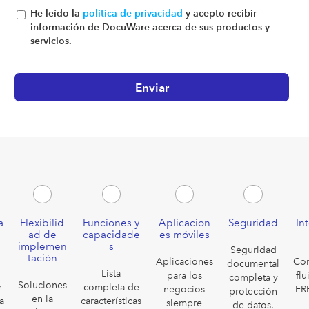
He leído la
política de privacidad
y acepto recibir
información de DocuWare acerca de sus productos y
servicios.
a
Flexibilid
Funciones y
Aplicacion
Seguridad
In
ad de
capacidade
es móviles
implemen
s
Seguridad
tación
Aplicaciones
Co
documental
a
Lista
para los
fl
completa y
Soluciones
n
completa de
negocios
ER
protección
en la
a
características
siempre
de datos.