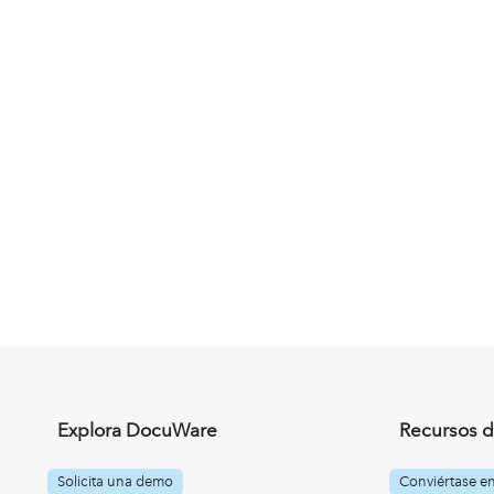
Explora DocuWare
Recursos d
Solicita una demo
Conviértase e