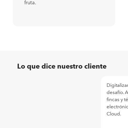
fruta.
Lo que dice nuestro cliente
Digitaliz
desafío. 
fincas y 
electróni
Cloud.