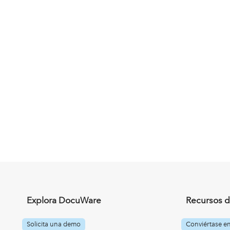
Explora DocuWare
Recursos d
Solicita una demo
Conviértase e