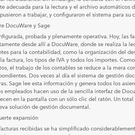
e adecuada para la lectura y el archivo automáticos de
pusieron a trabajar, y configuraron el sistema para su
ntre DocuWare y Sage
nfigurada, probada y plenamente operativa. Hoy, las fa
ectamente desde allí a DocuWare, donde se realiza la l
tes para la contabilidad, como la organización del des
e la factura, los tipos de IVA y todos los importes. C
, el trabajo de los contables se reduce a la mera com
pondientes. Dos veces al día el sistema de gestión d
uras. Sage lee esta información y genera todos los asie
os empleados hacen uso de la sencilla interfaz de Doc
en en la pantalla con un sólo clic del ratón. Un total
nueva solución de gestión documental.
fuerte expansión
acturas recibidas se ha simplificado considerablemente