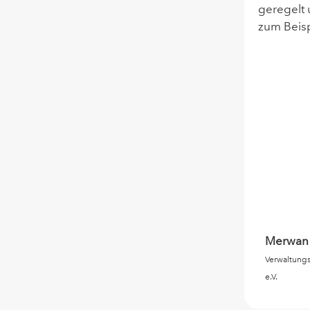
geregelt 
zum Beisp
Merwan
Verwaltungs
e.V.