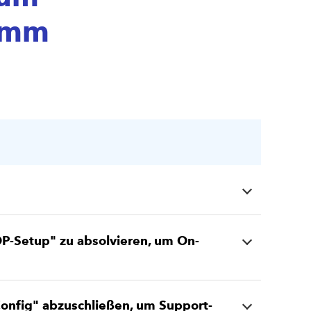
amm
OP-Setup" zu absolvieren, um On-
Config" abzuschließen, um Support-