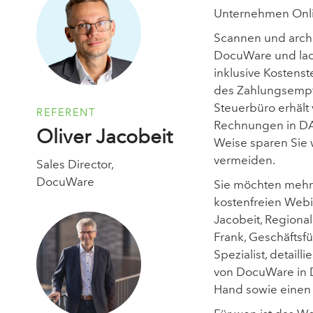
Unternehmen Onl
Scannen und archi
DocuWare und lad
inklusive Kosten
des Zahlungsempf
Steuerbüro erhält 
REFERENT
Rechnungen in D
Oliver Jacobeit
Weise sparen Sie 
vermeiden.
Sales Director,
DocuWare
Sie möchten mehr 
kostenfreien Web
Jacobeit
, Regiona
Frank
, Geschäfts
Spezialist, detail
von DocuWare in 
Hand sowie einen 