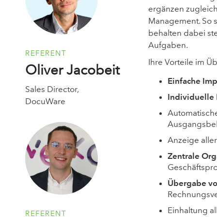
ergänzen zugleich
Management. So sp
behalten dabei st
Aufgaben.
REFERENT
Ihre Vorteile im Üb
Oliver Jacobeit
Einfache Im
Sales Director,
Individuelle
DocuWare
Automatisch
Ausgangsbe
Anzeige all
Zentrale Org
Geschäftspr
Übergabe vo
Rechnungsve
Einhaltung al
REFERENT