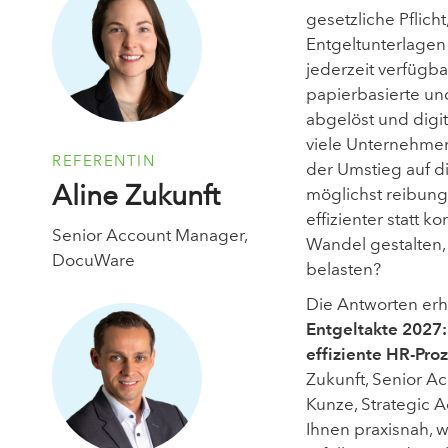
gesetzliche Pflich
Entgeltunterlagen 
jederzeit verfügba
papierbasierte u
abgelöst und digi
viele Unternehmen
REFERENTIN
der Umstieg auf d
Aline Zukunft
möglichst reibun
effizienter statt k
Senior Account Manager,
Wandel gestalten,
DocuWare
belasten?
Die Antworten erh
Entgeltakte 2027: 
effiziente HR-Pro
Zukunft, Senior 
Kunze, Strategic 
Ihnen praxisnah, w