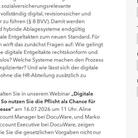
t, sozialversicherungsrelevante
vollständig digital, revisionssicher und
r zu führen (§
8
BVV). Damit werden
nd hybride Ablagesysteme endgültig
tale Entgeltakten zum neuen Standard.
Für
 wirft das zunächst Fragen auf: Wie gelingt
ie digitale Entgeltakte rechtskonform und
gslos? Welche Systeme machen den Prozess
omplizierter? Und wie lässt sich der digitale
 ohne die HR-Abteilung zusätzlich zu
alten Sie in unserem Webinar
„Digitale
So nutzen Sie die Pflicht als Chance für
zesse“
am 16.07.2026 um 11 Uhr.
Aline
Account Manager bei DocuWare, und Marko
Account Executive bei DocuWare
,
zeigen
ie Sie die gesetzlichen Vorgaben nicht nur