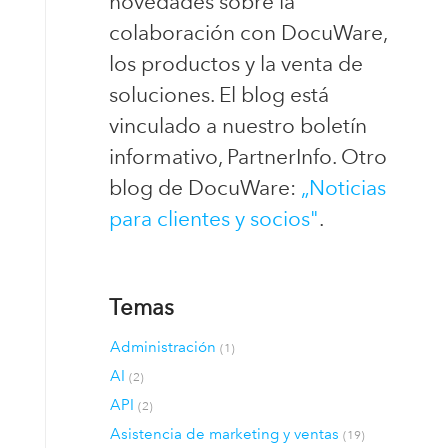
novedades sobre la
colaboración con DocuWare,
los productos y la venta de
soluciones. El blog está
vinculado a nuestro boletín
informativo, PartnerInfo. Otro
blog de DocuWare:
„Noticias
para clientes y socios"
.
Temas
Administración
(1)
AI
(2)
API
(2)
Asistencia de marketing y ventas
(19)